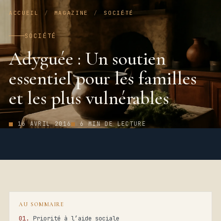
ACCUEIL
/
MAGAZINE
/
SOCIÉTÉ
SOCIÉTÉ
Adyguée : Un soutien
essentiel pour les familles
et les plus vulnérables
16 AVRIL 2016
6 MIN DE LECTURE
AU SOMMAIRE
Priorité à l’aide sociale