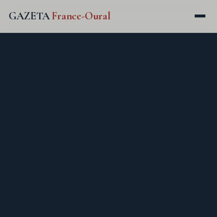
GAZETA
France-Oural