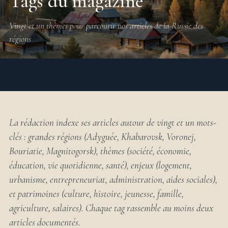
Tags du magazine
Vingt et un thèmes pour parcourir nos articles de la Russie des
régions
La rédaction indexe ses articles autour de vingt et un mots-
clés : grandes régions (Adyguée, Khabarovsk, Voronej,
Bouriatie, Magnitogorsk), thèmes (société, économie,
éducation, vie quotidienne, santé), enjeux (logement,
urbanisme, entrepreneuriat, administration, aides sociales),
et patrimoines (culture, histoire, jeunesse, famille,
agriculture, salaires). Chaque tag rassemble au moins deux
articles documentés.