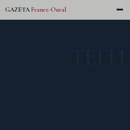
GAZETA
France-Oural
ТЕГИ