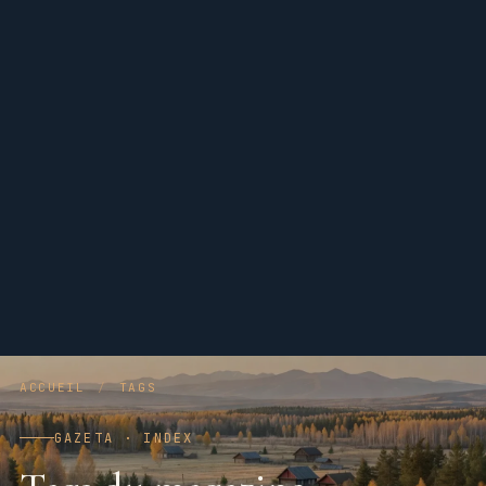
ACCUEIL
/
TAGS
GAZETA · INDEX