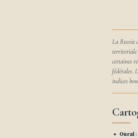
La Russie e
territorial
certaines r
fédérales.
indices bou
Carto
Oural
: