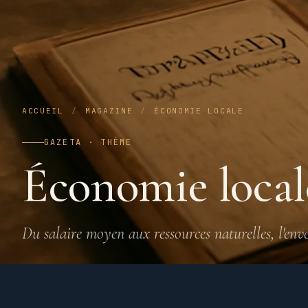
ACCUEIL
/
MAGAZINE
/
ÉCONOMIE LOCALE
GAZETA · THÈME
Économie local
Du salaire moyen aux ressources naturelles, l'env