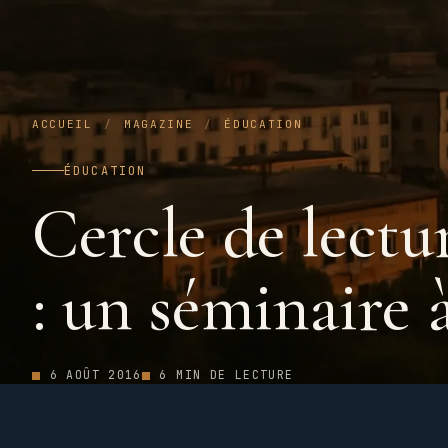
ACCUEIL
/
MAGAZINE
/
ÉDUCATION
ÉDUCATION
Cercle de lectu
: un séminaire
6 AOÛT 2016
6 MIN DE LECTURE