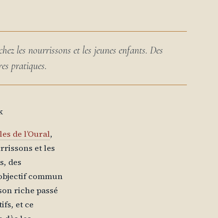
ez les nourrissons et les jeunes enfants. Des
res pratiques.
k
les de l’Oural
,
rrissons et les
s, des
n objectif commun
c son riche passé
fs, et ce