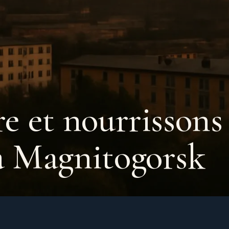
re et nourrissons
 à Magnitogorsk