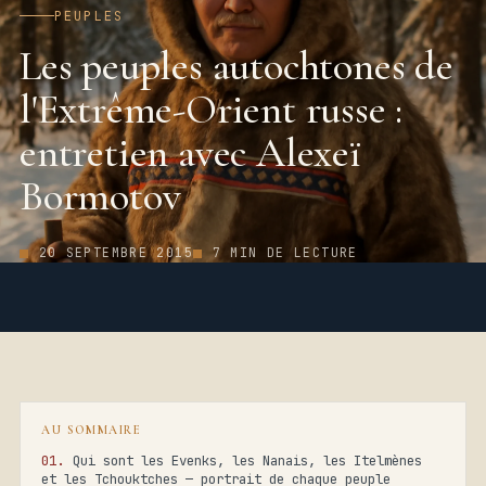
PEUPLES
Les peuples autochtones de
l'Extrême-Orient russe :
entretien avec Alexeï
Bormotov
20 SEPTEMBRE 2015
7 MIN DE LECTURE
AU SOMMAIRE
Qui sont les Evenks, les Nanais, les Itelmènes
et les Tchouktches — portrait de chaque peuple