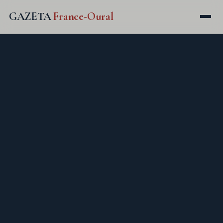
GAZETA
France-Oural