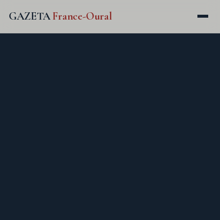
GAZETA
France-Oural