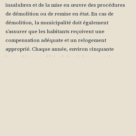
insalubres et de la mise en œuvre des procédures
de démolition ou de remise en état. En cas de
démolition, la municipalité doit également
s’assurer que les habitants reçoivent une
compensation adéquate et un relogement
approprié. Chaque année, environ cinquante
immeubles sont déclarés insalubres, ce qui
entraîne un besoin constant d’adaptation et de mise
à jour des politiques de relogement. Cela nécessite
une coordination efficace entre différents services
municipaux et une communication claire avec les
résidents.
La municipalité doit également faire face à des défis
budgétaires qui peuvent limiter ses capacités
d’action. Les fonds alloués au relogement peuvent