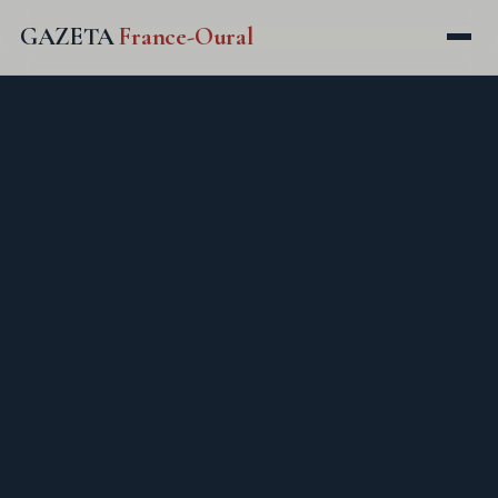
GAZETA
France-Oural