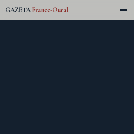
GAZETA
France-Oural