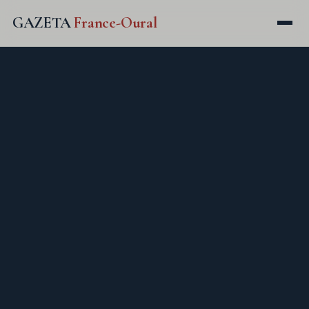
GAZETA
France-Oural