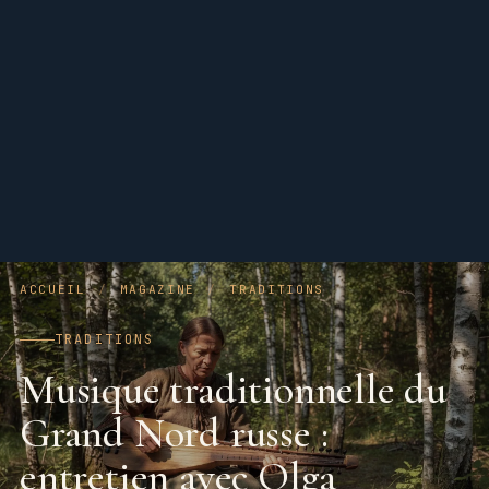
ACCUEIL
/
MAGAZINE
/
TRADITIONS
TRADITIONS
Musique traditionnelle du
Grand Nord russe :
entretien avec Olga