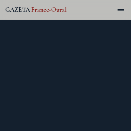
GAZETA
France-Oural