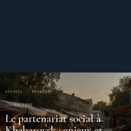
ACCUEIL
/
MAGAZINE
/
SOCIÉTÉ
SOCIÉTÉ
Le partenariat social à
Khabarovsk : enjeux et