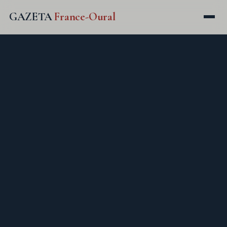
GAZETA
France-Oural