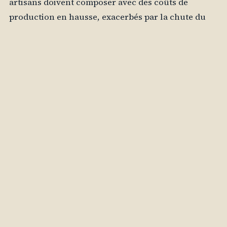
artisans doivent composer avec des coûts de
production en hausse, exacerbés par la chute du
rouble et l’augmentation des prix des matières
premières. Une perspective complémentaire est
apportée par notre reportage sur
une fenêtre sur la
vie chez nos voisins
.
La gestion des stocks et des ressources
La gestion des stocks devient un enjeu crucial pour
Morozko. Avec une période de vente si courte,
l’entreprise doit anticiper la demande tout en
évitant de surproduire, ce qui pourrait entraîner
des pertes financières. Les artisans doivent
également gérer les ressources de manière
efficace, en s’assurant que les matières premières
sont disponibles au bon moment, sans pour autant