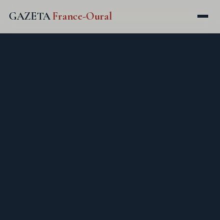
GAZETA
France-Oural