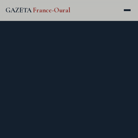
GAZETA
France-Oural