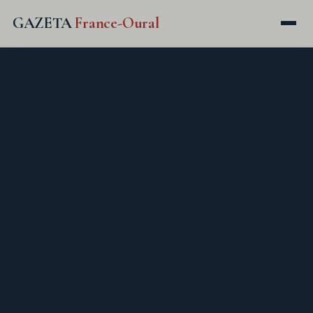
GAZETA
France-Oural