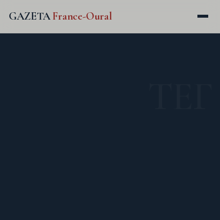
GAZETA
France-Oural
ТЕГ