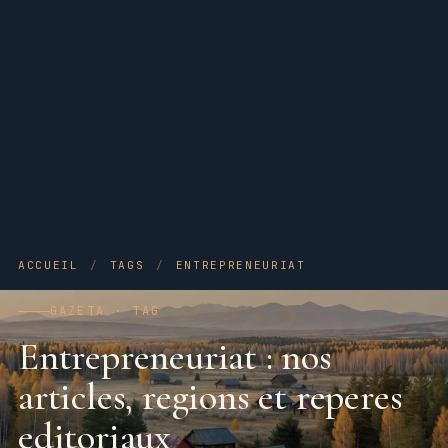
ACCUEIL
/
TAGS
/
ENTREPRENEURIAT
GAZETA · TAG
Entrepreneuriat : nos
articles, regions et reperes
editoriaux