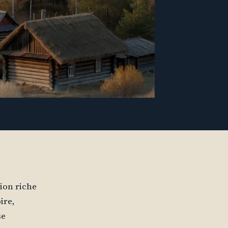
gion riche
ire,
se