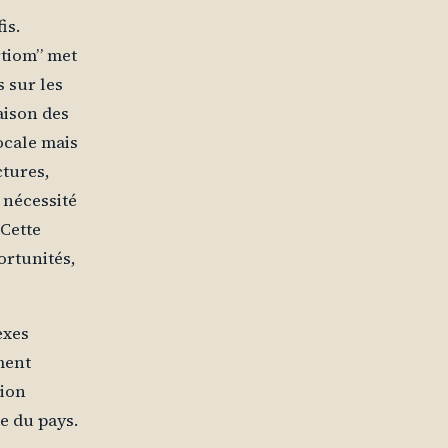
is.
rtiom” met
 sur les
aison des
ocale mais
ctures,
 nécessité
 Cette
ortunités,
exes
ment
gion
e du pays.