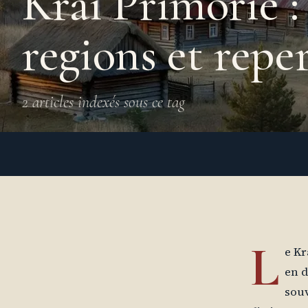
Kraï Primorié : 
regions et repe
2 articles indexés sous ce tag
L
e Kr
en d
souv