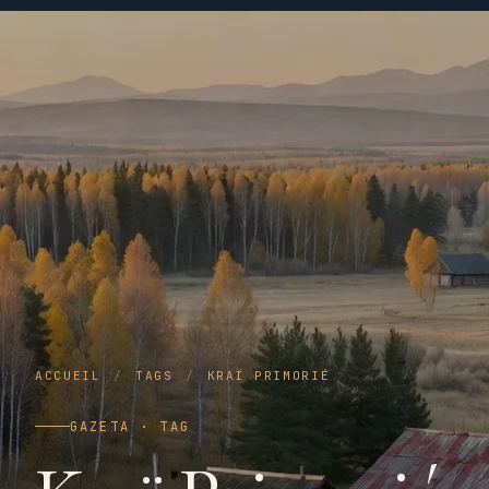
ACCUEIL
/
TAGS
/
KRAÏ PRIMORIÉ
GAZETA · TAG