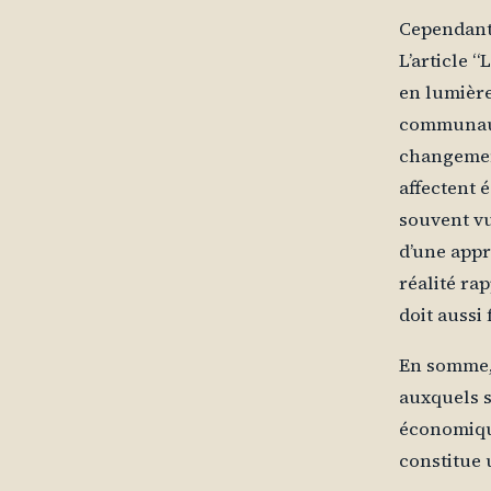
Cependant,
L’article 
en lumière
communauté
changemen
affectent 
souvent vu
d’une appr
réalité ra
doit aussi
En somme, 
auxquels s
économique
constitue 