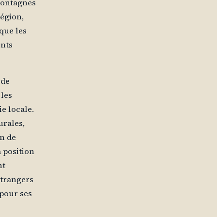
 montagnes
région,
que les
ents
 de
les
e locale.
rurales,
in de
a position
nt
étrangers
pour ses