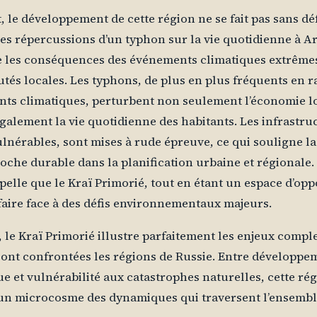
 le développement de cette région ne se fait pas sans déf
“Les répercussions d’un typhon sur la vie quotidienne à A
 les conséquences des événements climatiques extrêmes
s locales. Les typhons, de plus en plus fréquents en r
ts climatiques, perturbent non seulement l’économie l
également la vie quotidienne des habitants. Les infrastru
lnérables, sont mises à rude épreuve, ce qui souligne la
oche durable dans la planification urbaine et régionale.
ppelle que le Kraï Primorié, tout en étant un espace d’opp
 faire face à des défis environnementaux majeurs.
le Kraï Primorié illustre parfaitement les enjeux compl
ont confrontées les régions de Russie. Entre développe
 et vulnérabilité aux catastrophes naturelles, cette ré
un microcosme des dynamiques qui traversent l’ensembl