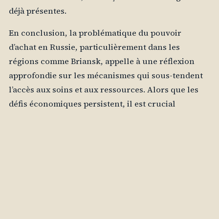
déjà présentes.
En conclusion, la problématique du pouvoir
d’achat en Russie, particulièrement dans les
régions comme Briansk, appelle à une réflexion
approfondie sur les mécanismes qui sous-tendent
l’accès aux soins et aux ressources. Alors que les
défis économiques persistent, il est crucial
d’envisager des solutions qui prennent en compte
les spécificités régionales et qui visent à améliorer
le quotidien des citoyens. La santé, véritable reflet
de la qualité de vie, doit être au cœur des
préoccupations pour construire un avenir plus
équitable et durable.
Pour prolonger la lecture sur des sources externes