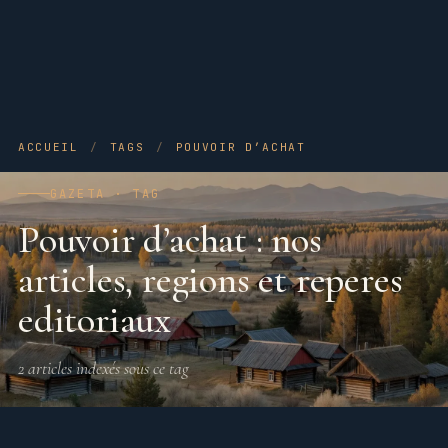
ACCUEIL
/
TAGS
/
POUVOIR D’ACHAT
GAZETA · TAG
Pouvoir d’achat : nos
articles, regions et reperes
editoriaux
2 articles indexés sous ce tag