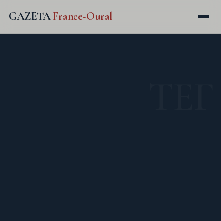
GAZETA
France-Oural
ТЕГ