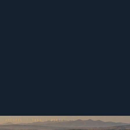
ACCUEIL
/
TAGS
/
PSKOV