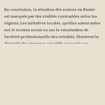
En conclusion, la situation des seniors en Russie
est marquée par des réalités contrastées selon les
régions. Les initiatives locales, qu’elles soient axées
sur le soutien social ou sur la valorisation de
l’activité professionnelle des retraités, illustrent la
diversité des réponses aux défis auxquels ces
populations font face. Alors que la société russe
évolue, il est essentiel de continuer à écouter et à
valoriser les voix des aînés, afin de bâtir un avenir
inclusif qui reconnaisse leur place et leur
contribution au sein de la communauté.
Pour prolonger la lecture sur des sources externes
complementaires, on consultera utilement
L’Epicerie Russe et son calendrier liturgique