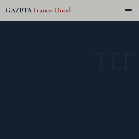
GAZETA
France-Oural
ТЕГ