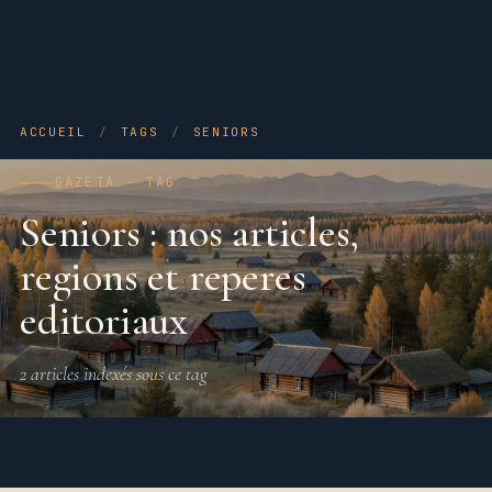
ACCUEIL
/
TAGS
/
SENIORS
GAZETA · TAG
Seniors : nos articles,
regions et reperes
editoriaux
2 articles indexés sous ce tag