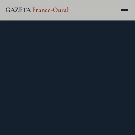
GAZETA
France-Oural