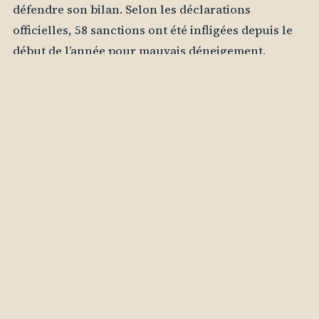
défendre son bilan. Selon les déclarations
officielles, 58 sanctions ont été infligées depuis le
début de l’année pour mauvais déneigement.
Toutefois, ces chiffres sont contestés par les
citoyens, qui affirment que les conditions de
circulation se sont détériorées au fil des mois. Les
responsables municipaux, de leur côté, attribuent
la responsabilité de la situation à la Direction des
Services techniques, qui n’aurait pas respecté ses
engagements.
Dimitri Païvine, directeur de la Centrale d’achat, a
souligné que sa centrale mobilise plusieurs
sociétés d’entretien pour le nettoyage des routes.
Cependant, il a également précisé que les Services
techniques municipaux n’ont pas signé de contrats