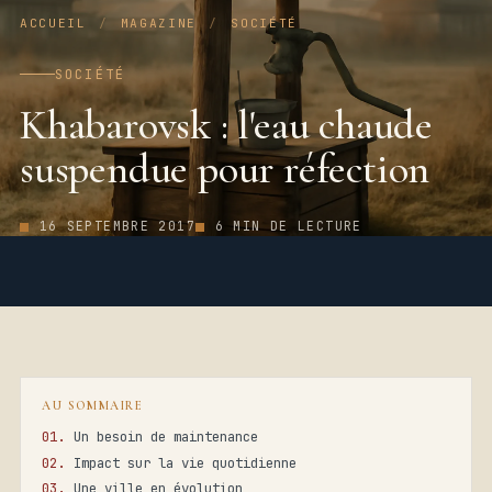
ACCUEIL
/
MAGAZINE
/
SOCIÉTÉ
SOCIÉTÉ
Khabarovsk : l'eau chaude
suspendue pour réfection
16 SEPTEMBRE 2017
6 MIN DE LECTURE
AU SOMMAIRE
Un besoin de maintenance
Impact sur la vie quotidienne
Une ville en évolution