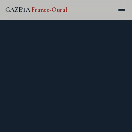
GAZETA
France-Oural