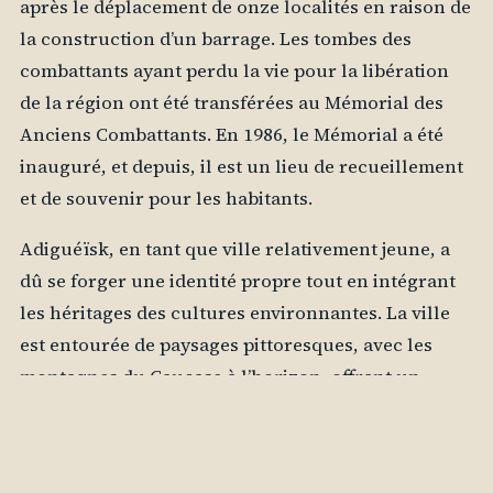
après le déplacement de onze localités en raison de
la construction d’un barrage. Les tombes des
combattants ayant perdu la vie pour la libération
de la région ont été transférées au Mémorial des
Anciens Combattants. En 1986, le Mémorial a été
inauguré, et depuis, il est un lieu de recueillement
et de souvenir pour les habitants.
Adiguéïsk, en tant que ville relativement jeune, a
dû se forger une identité propre tout en intégrant
les héritages des cultures environnantes. La ville
est entourée de paysages pittoresques, avec les
montagnes du Caucase à l’horizon, offrant un
cadre naturel qui a inspiré de nombreuses
légendes locales. Les traditions culinaires, comme
le fameux plat de viande appelé “chachlik”, sont