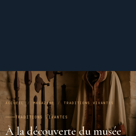
ACCUEIL
/
MAGAZINE
/
TRADITIONS VIVANTES
TRADITIONS VIVANTES
À la découverte du musée