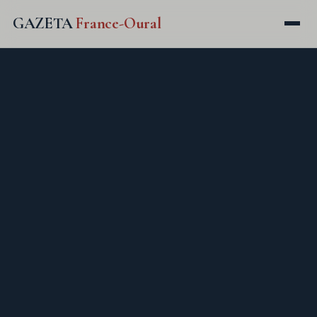
GAZETA
France-Oural