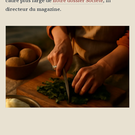
cadre plus large de
notre dossier Société
, fil
directeur du magazine.
Contexte socio-économique du
Tatarstan