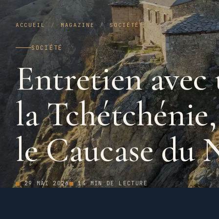
ACCUEIL
/
MAGAZINE
/
SOCIÉTÉ
SOCIÉTÉ
Entretien avec 
la Tchétchénie,
le Caucase du 
29 MAI 2026
14 MIN DE LECTURE