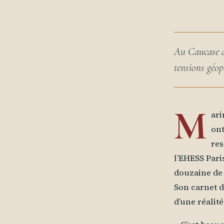
Au Caucase du
tensions géop
M
ari
ont
res
l’EHESS Pari
douzaine de 
Son carnet d
d’une réalité