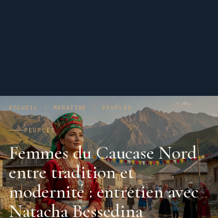
ACCUEIL
/
MAGAZINE
/
PEUPLES
PEUPLES
Femmes du Caucase Nord
entre tradition et
modernité : entretien avec
Natacha Bessedina