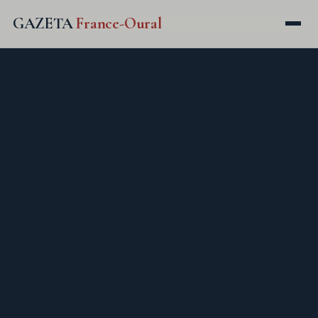
GAZETA
France-Oural