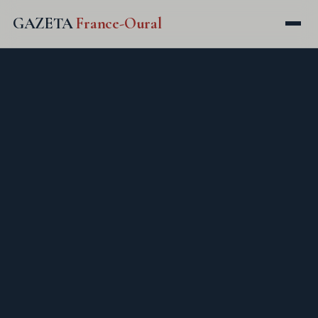
GAZETA
France-Oural