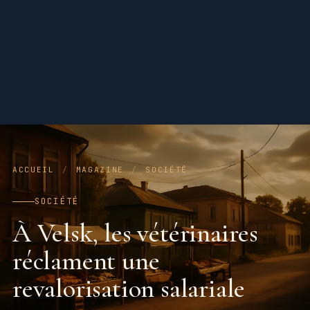
ACCUEIL
/
MAGAZINE
/
SOCIÉTÉ
SOCIÉTÉ
À Velsk, les vétérinaires
réclament une
revalorisation salariale