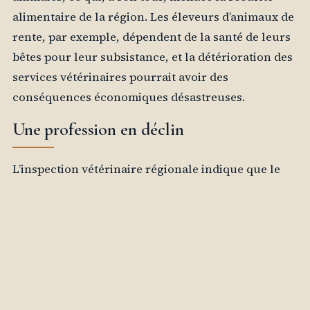
alimentaire de la région. Les éleveurs d’animaux de
rente, par exemple, dépendent de la santé de leurs
bêtes pour leur subsistance, et la détérioration des
services vétérinaires pourrait avoir des
conséquences économiques désastreuses.
Une profession en déclin
L’inspection vétérinaire régionale indique que le
nombre de vétérinaires dans le secteur a diminué
de 38,8 % au cours des cinq dernières années. Cette
baisse est alarmante et soulève des questions sur
l’avenir des services vétérinaires dans la région. Les
vétérinaires, souvent confrontés à des conditions
de travail difficiles et à une charge de travail
croissante, s’inquiètent de l’impact de cette