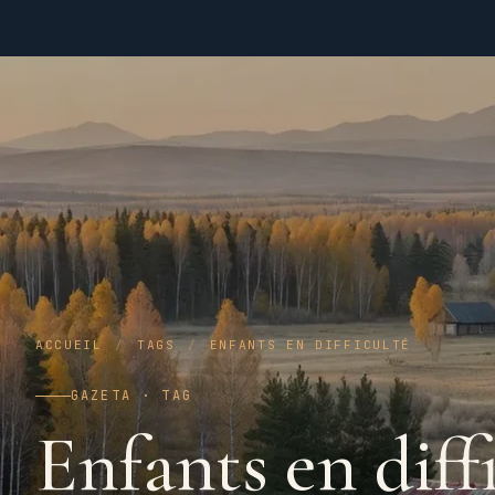
ACCUEIL
/
TAGS
/
ENFANTS EN DIFFICULTÉ
GAZETA · TAG
Enfants en diffi