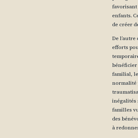
favorisant
enfants. C
de créer d
De l’autre
efforts po
temporaire
bénéficier
familial, 
normalité 
traumatisa
inégalités
familles v
des bénévo
à redonner