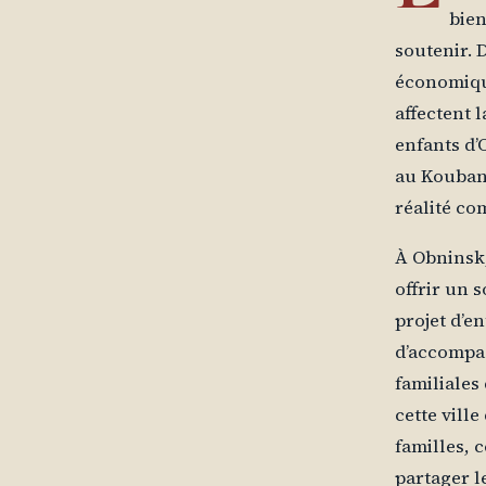
bien
soutenir. 
économique
affectent l
enfants d’
au Kouban 
réalité co
À Obninsk,
offrir un 
projet d’e
d’accompa
familiales
cette vill
familles, 
partager l