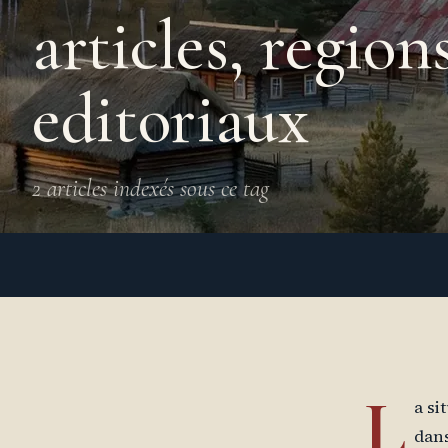
articles, region
editoriaux
2 articles indexés sous ce tag
L
a si
dans