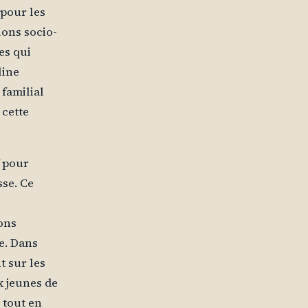
 pour les
ions socio-
es qui
line
 familial
 cette
f pour
sse. Ce
ons
e. Dans
t sur les
x jeunes de
 tout en