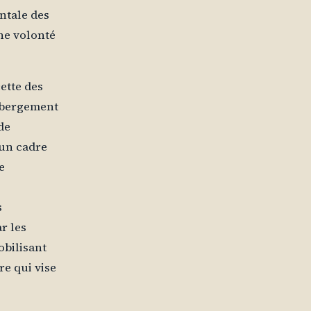
entale des
une volonté
cette des
hébergement
de
 un cadre
e
s
r les
obilisant
re qui vise