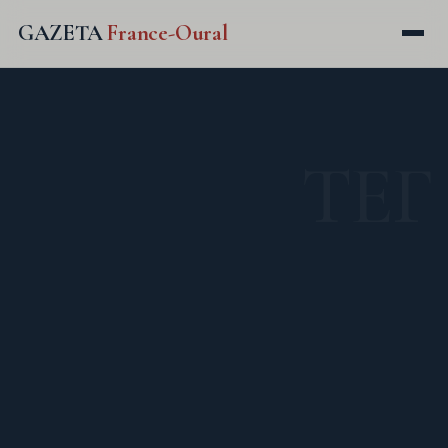
GAZETA
France-Oural
ТЕГ