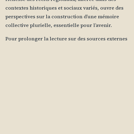
contextes historiques et sociaux variés, ouvre des
perspectives sur la construction d’une mémoire
collective plurielle, essentielle pour l’avenir.
Pour prolonger la lecture sur des sources externes
complementaires, on consultera utilement Langue
Russe et ses dossiers linguistiques
(
https://www.langue-russe.fr/
), qui aborde des
angles voisins dans le cluster editorial des
magazines russophones francophones.
ARTICLES INDEXÉS