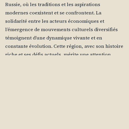
Russie, où les traditions et les aspirations
modernes coexistent et se confrontent. La
solidarité entre les acteurs économiques et
l’émergence de mouvements culturels diversifiés
témoignent d’une dynamique vivante et en
constante évolution. Cette région, avec son histoire
riche et ses défis actuels, mérite une attention
particulière, tant pour sa contribution à la culture
russe que pour son rôle dans les débats sociétaux
en cours. En regardant vers l’avenir, le Kouban
semble être une terre d’opportunités, où
l’harmonie entre passé et présent pourrait bien
dessiner les contours d’un avenir prometteur.
Pour prolonger la lecture sur des sources externes
complementaires, on consultera utilement Russie