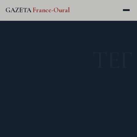
GAZETA
France-Oural
ТЕГ