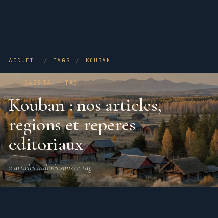
ACCUEIL
/
TAGS
/
KOUBAN
GAZETA · TAG
Kouban : nos articles,
regions et reperes
editoriaux
2 articles indexés sous ce tag