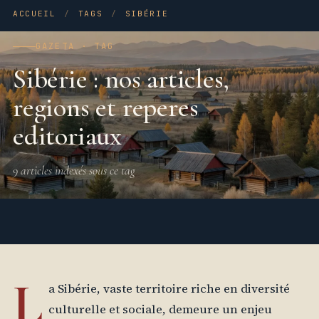
ACCUEIL
/
TAGS
/
SIBÉRIE
GAZETA · TAG
Sibérie : nos articles,
regions et reperes
editoriaux
9 articles indexés sous ce tag
L
a Sibérie, vaste territoire riche en diversité
culturelle et sociale, demeure un enjeu