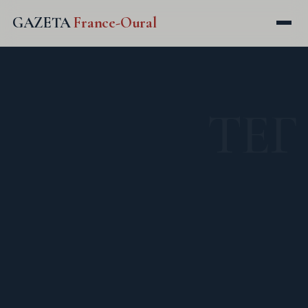
GAZETA
France-Oural
ТЕГ