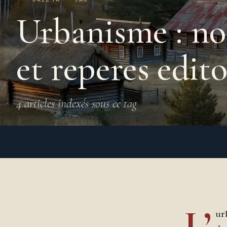
Urbanisme : nos
et reperes edit
4 articles indexés sous ce tag
L’
ur