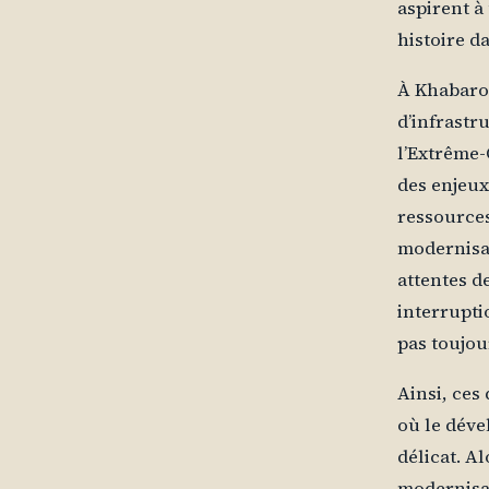
aspirent à
histoire d
À Khabarov
d’infrastr
l’Extrême-
des enjeux 
ressources
modernisat
attentes d
interrupti
pas toujou
Ainsi, ces
où le déve
délicat. A
modernisat