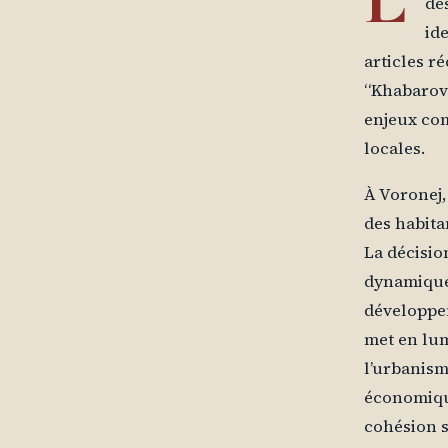
de
id
articles ré
“Khabarovs
enjeux com
locales.
À Voronej,
des habita
La décisio
dynamique 
développe
met en lum
l’urbanism
économique
cohésion s