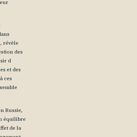
leur
x
dans
, révèle
estion des
sir d
es et des
à ces
 semble
en Russie,
n équilibre
fet de la
ngagement