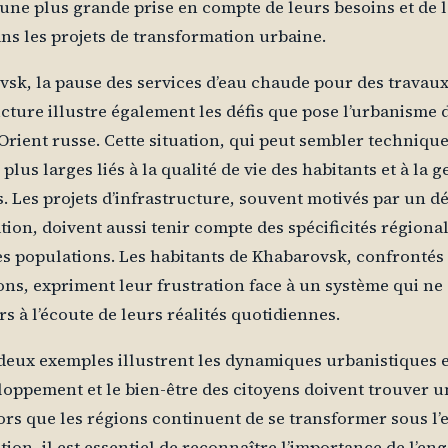
 une plus grande prise en compte de leurs besoins et de 
ans les projets de transformation urbaine.
sk, la pause des services d’eau chaude pour des travau
ucture illustre également les défis que pose l’urbanisme 
Orient russe. Cette situation, qui peut sembler technique
plus larges liés à la qualité de vie des habitants et à la g
. Les projets d’infrastructure, souvent motivés par un dé
ion, doivent aussi tenir compte des spécificités régional
es populations. Les habitants de Khabarovsk, confrontés 
ons, expriment leur frustration face à un système qui ne
rs à l’écoute de leurs réalités quotidiennes.
 deux exemples illustrent les dynamiques urbanistiques 
loppement et le bien-être des citoyens doivent trouver u
lors que les régions continuent de se transformer sous l’ef
ion, il est essentiel de reconnaître l’importance de l’e