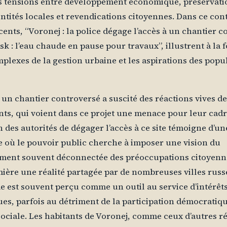
s tensions entre développement économique, préservati
entités locales et revendications citoyennes. Dans ce con
cents, “Voronej : la police dégage l’accès à un chantier c
k : l’eau chaude en pause pour travaux”, illustrent à la f
plexes de la gestion urbaine et les aspirations des popu
 un chantier controversé a suscité des réactions vives de
nts, qui voient dans ce projet une menace pour leur cadre
n des autorités de dégager l’accès à ce site témoigne d’un
où le pouvoir public cherche à imposer une vision du
ment souvent déconnectée des préoccupations citoyenne
ière une réalité partagée par de nombreuses villes russ
e est souvent perçu comme un outil au service d’intérêt
s, parfois au détriment de la participation démocratique
ociale. Les habitants de Voronej, comme ceux d’autres r