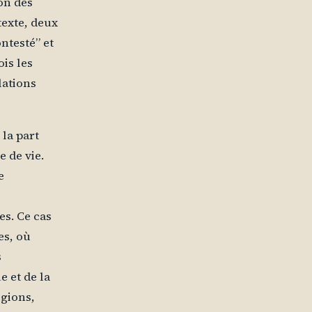
on des
texte, deux
ontesté” et
ois les
lations
 la part
 de vie.
e
s. Ce cas
es, où
s
 et de la
égions,