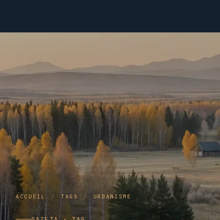
ACCUEIL
/
TAGS
/
URBANISME
GAZETA · TAG