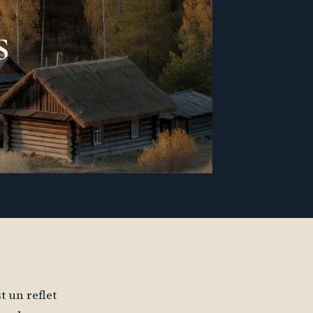
s
t un reflet