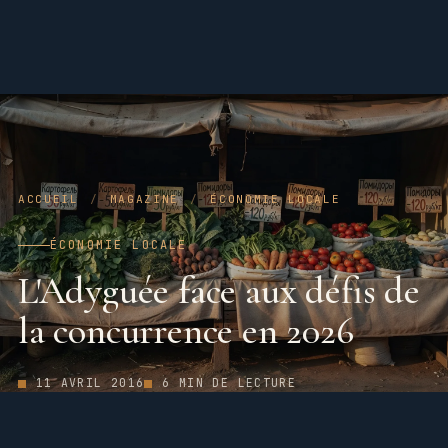
ACCUEIL
/
MAGAZINE
/
ÉCONOMIE LOCALE
ÉCONOMIE LOCALE
L'Adyguée face aux défis de
la concurrence en 2026
11 AVRIL 2016
6 MIN DE LECTURE