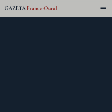
GAZETA
France-Oural