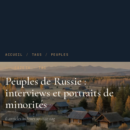
ACCUEIL
/
TAGS
/
PEUPLES
GAZETA · TAG
Peuples de Russie :
interviews et portraits de
minorités
6 articles indexés sous ce tag