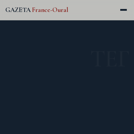
GAZETA
France-Oural
ТЕГ